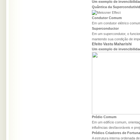
Um exemplo de invencibilida
Quântica da Supercondutivi
Condutor Comum
Em um condutor elétrico comum
Superconductor
Em um supercondutor, o funcio
mantendo sua condição de impe
Efeito Vastu Maharishi
Um exemplo de invencibilida
Prédio Comum
Em um edifício comum, orienta
influências desfavoráveis e pre
Prédios Criadores de Fortun
A estrutura interna ordenada de