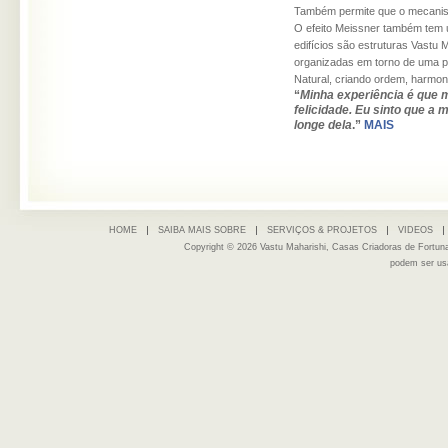
Também permite que o mecanism
O efeito Meissner também tem 
edifícios são estruturas Vastu 
organizadas em torno de uma pr
Natural, criando ordem, harmon
“
Minha experiência é que m
felicidade. Eu sinto que 
longe dela
.”
MAIS
HOME
SAIBA MAIS SOBRE
SERVIÇOS & PROJETOS
VIDEOS
Copyright © 2026 Vastu Maharishi, Casas Criadoras de Fortu
podem ser us