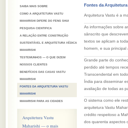
Fontes da Arquitetura
SAIBA MAIS SOBRE
COMO A ARQUITETURA VASTU
Arquitetura Vastu é a m
MAHARISHI DIFERE DO FENG SHUI
As informações sobre a
PESQUISA CIENTIFICA
sânscrito que descreve
A RELAÇÃO ENTRE CONSTRUÇÃO
textos se aplicam a tod
SUSTENTÁVEL E ARQUITETURA VÉDICA
homem, e sua principal 
MAHARISHI
TESTEMUNHOS — O QUE DIZEM
Grande parte do conhec
NOSSOS CLIENTES
perdido até tempos rec
BENEFÍCIOS DAS CASAS VASTU
Transcendental em todo
MAHARISHI
Índia para disseminar e
FONTES DA ARQUITETURA VASTU
avaliação de todas as pa
MAHARISHI
O sistema como ele rest
MAHARISHI PARA AS CIDADES
arquitetura Vastu Mahar
crédito respeitoso a Ma
Arquitetura Vastu
dos quarenta aspectos d
Maharishi — o mais