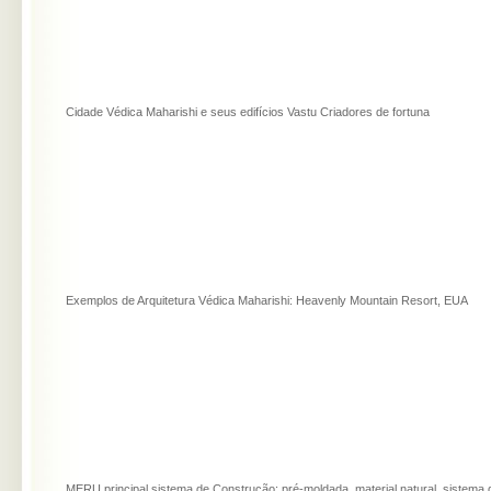
Cidade Védica Maharishi e seus edifícios Vastu Criadores de fortuna
Exemplos de Arquitetura Védica Maharishi: Heavenly Mountain Resort, EUA
MERU principal sistema de Construção: pré-moldada, material natural, sistema 